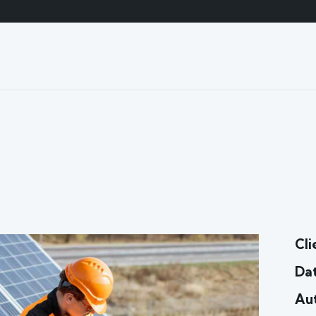
s
Cli
Da
Au