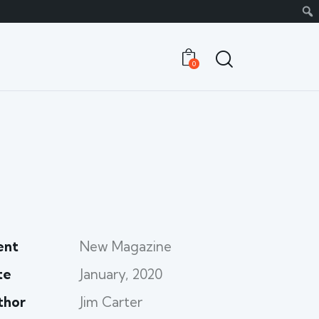
0
ent
New Magazine
te
January, 2020
thor
Jim Carter