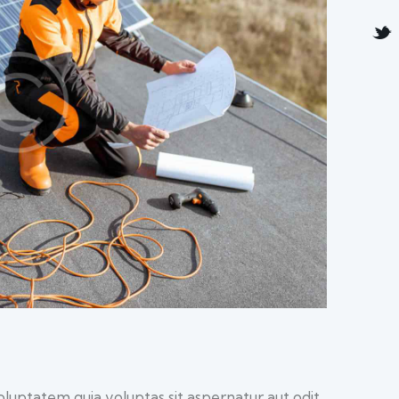
luptatem quia voluptas sit aspernatur aut odit